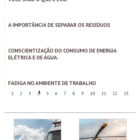
A IMPORTÃNCIA DE SEPARAR OS RESÍDUOS
CONSCIENTIZAÇÃO DO CONSUMO DE ENERGIA
ELÉTRICA E DE ÁGUA.
FADIGA NO AMBIENTE DE TRABALHO
4
1
2
3
5
6
7
8
9
10
11
12
13