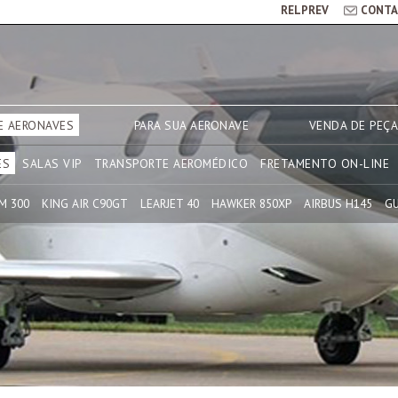
RELPREV
CONTA
E AERONAVES
PARA SUA AERONAVE
VENDA DE PEÇ
ES
SALAS VIP
TRANSPORTE AEROMÉDICO
FRETAMENTO ON-LINE
M 300
KING AIR C90GT
LEARJET 40
HAWKER 850XP
AIRBUS H145
G