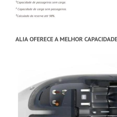
¹Capacidade de passageiros sem carga.
² Capacidade de carga sem passageiros.
³Calculado da reserva até 98%.
ALIA OFERECE A MELHOR CAPACIDADE