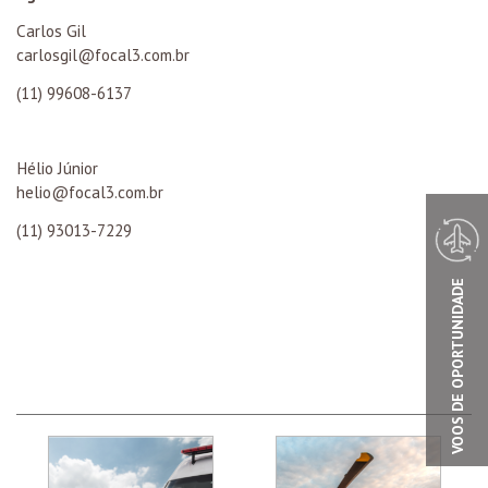
Carlos Gil
carlosgil@focal3.com.br
(11) 99608-6137
Hélio Júnior
helio@focal3.com.br
(11) 93013-7229
VOOS DE OPORTUNIDADE