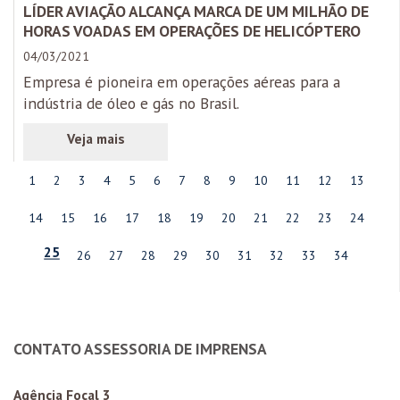
LÍDER AVIAÇÃO ALCANÇA MARCA DE UM MILHÃO DE
HORAS VOADAS EM OPERAÇÕES DE HELICÓPTERO
04/03/2021
Empresa é pioneira em operações aéreas para a
indústria de óleo e gás no Brasil.
1
2
3
4
5
6
7
8
9
10
11
12
13
14
15
16
17
18
19
20
21
22
23
24
25
26
27
28
29
30
31
32
33
34
CONTATO ASSESSORIA DE IMPRENSA
Agência Focal 3