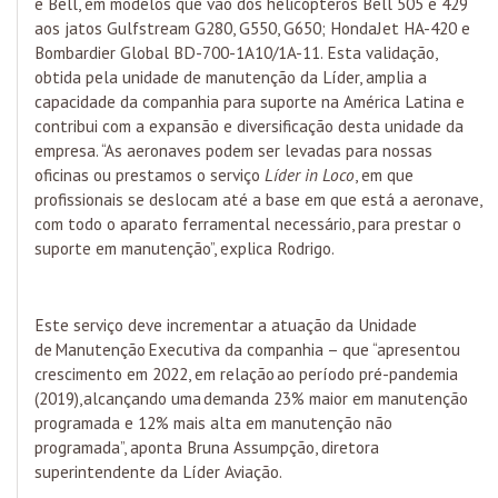
e Bell, em modelos que vão dos helicópteros Bell 505 e 429
aos jatos Gulfstream G280, G550, G650; HondaJet HA-420 e
Bombardier Global BD-700-1A10/1A-11. Esta validação,
obtida pela unidade de manutenção da Líder, amplia a
capacidade da companhia para suporte na América Latina e
contribui com a expansão e diversificação desta unidade da
empresa. “As aeronaves podem ser levadas para nossas
oficinas ou prestamos o serviço
Líder in Loco
, em que
profissionais se deslocam até a base em que está a aeronave,
com todo o aparato ferramental necessário, para prestar o
suporte em manutenção”, explica Rodrigo.
Este serviço deve incrementar a atuação da Unidade
de Manutenção Executiva da companhia – que “apresentou
crescimento em 2022, em relação ao período pré-pandemia
(2019), alcançando uma demanda 23% maior em manutenção
programada e 12% mais alta em manutenção não
programada”, aponta Bruna Assumpção, diretora
superintendente da Líder Aviação.